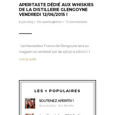
APERITASTE DÉDIÉ AUX WHISKIES
DE LA DISTILLERIE GLENGOYNE
VENDREDI 12/06/2015 !
8 juin 2015 / Par
aperitiv@dmin
/
O Commentaire
L’ambassadeur France de Glengoyne sera au
magasin ce vendredi soir de 19h30 à 21h00 […]
Lire la suite
LES + POPULAIRES
SOUTENEZ APERITIV !
18 JUIN 2014 - 9 H 59 MIN