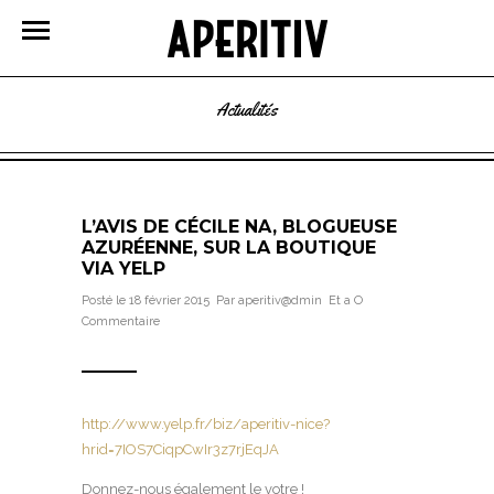
Actualités
L’AVIS DE CÉCILE NA, BLOGUEUSE
AZURÉENNE, SUR LA BOUTIQUE
VIA YELP
Posté le 18 février 2015 Par
aperitiv@dmin
Et a
O
Commentaire
http://www.yelp.fr/biz/aperitiv-nice?
hrid=7IOS7CiqpCwIr3z7rjEqJA
Donnez-nous également le votre !